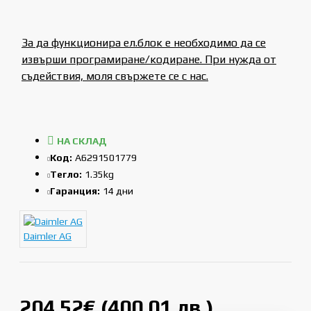
За да функционира ел.блок е необходимо да се
извърши програмиране/кодиране. При нужда от
съдействия, моля свържете се с нас.
НА СКЛАД
Код:
A6291501779
Тегло:
1.35kg
Гаранция:
14 дни
Daimler AG
204.52€ (400.01 лв.)