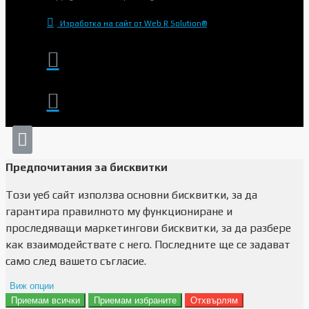
Изработка на сайт от Web R Solution®
Предпочитания за бисквитки
Този уеб сайт използва основни бисквитки, за да
гарантира правилното му функциониране и
проследяващи маркетингови бисквитки, за да разбере
как взаимодействате с него. Последните ще се задават
само след вашето съгласие.
Виж опции
Приемам всички
Приемам избраните
Отхвърлям
Препочитания за реклами