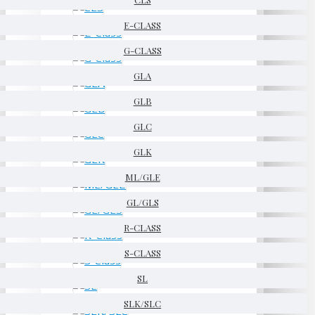
E-CLASS
G-CLASS
GLA
GLB
GLC
GLK
ML/GLE
GL/GLS
R-CLASS
S-CLASS
SL
SLK/SLC