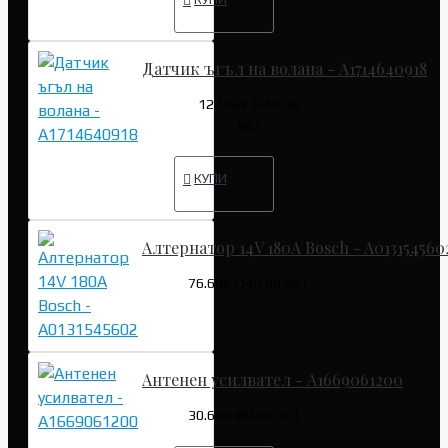
Датчик ъгъл на волана - A1714640918
127.82€ (249.99
лв.)
КУПИ
Алтернатор 14V 180A Bosch - A013154560
76.69€ (149.99 лв.)
Антенен усилвател - A1669061200
30.68€ (60.00 лв.)