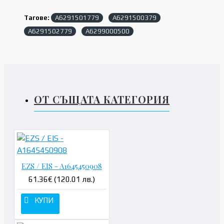
Тагове:
A6291501779
A6291500379
A6291502779
A6299000500
ОТ СЪЩАТА КАТЕГОРИЯ
EZS / EIS - A1645450908
61.36€ (120.01 лв.)
КУПИ