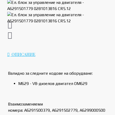
ОПИСАНИЕ
Валидно за следните кодове на оборудване:
M629 - V8-дизелов двигател OM629
Взаимозаменяеми
номера: A6291500379, A6291502779, A6299000500