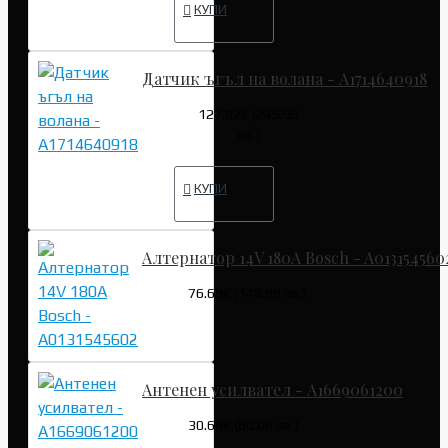
КУПИ
Датчик ъгъл на волана - A1714640918
127.82€ (249.99
лв.)
КУПИ
Алтернатор 14V 180A Bosch - A013154560
76.69€ (149.99 лв.)
Антенен усилвател - A1669061200
30.68€ (60.00 лв.)