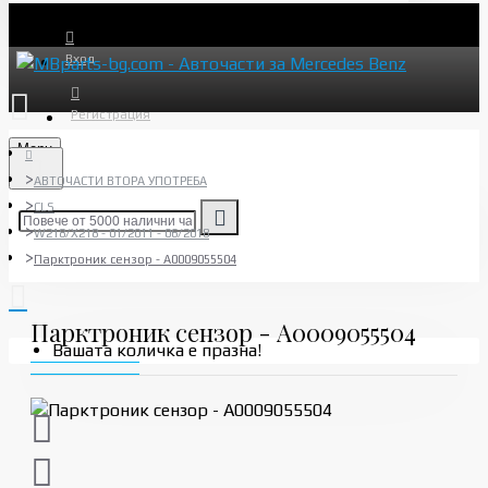
Вход
Регистрация
Menu
АВТОЧАСТИ ВТОРА УПОТРЕБА
CLS
W218/X218 - 01/2011 - 06/2018
Парктроник сензор - A0009055504
Парктроник сензор - A0009055504
Вашата количка е празна!