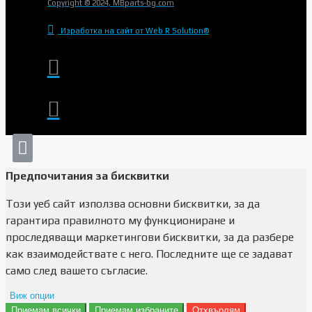
Copyright © 2024, MBparts-bg.com
Изработка на сайт от Web R Solution®
Предпочитания за бисквитки
Този уеб сайт използва основни бисквитки, за да
гарантира правилното му функциониране и
проследяващи маркетингови бисквитки, за да разбере
как взаимодействате с него. Последните ще се задават
само след вашето съгласие.
Виж опции
Приемам всички
Приемам избраните
Отхвърлям
Препочитания за реклами