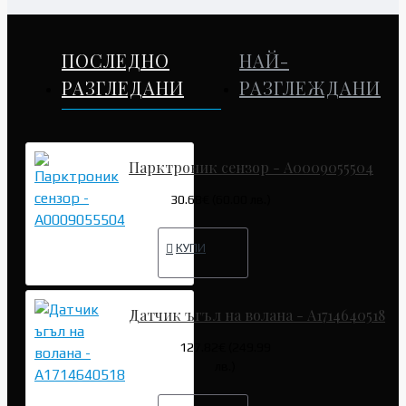
ПОСЛЕДНО
НАЙ-
РАЗГЛЕДАНИ
РАЗГЛЕЖДАНИ
Парктроник сензор - A0009055504
30.68€ (60.00 лв.)
КУПИ
Датчик ъгъл на волана - A1714640518
127.82€ (249.99
лв.)