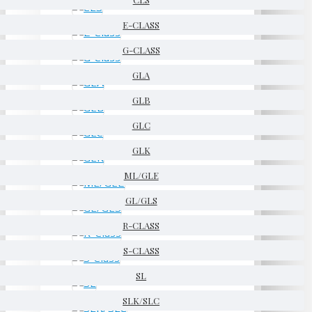
E-CLASS
G-CLASS
GLA
GLB
GLC
GLK
ML/GLE
GL/GLS
R-CLASS
S-CLASS
SL
SLK/SLC