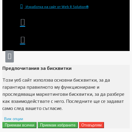
Изработка на сайт от Web R Solution®
Предпочитания за бисквитки
Този уеб сайт използва основни бисквитки, за да
гарантира правилното му функциониране и
проследяващи маркетингови бисквитки, за да разбере
как взаимодействате с него. Последните ще се задават
само след вашето съгласие.
Виж опции
Приемам всички
Приемам избраните
Отхвърлям
Препочитания за реклами