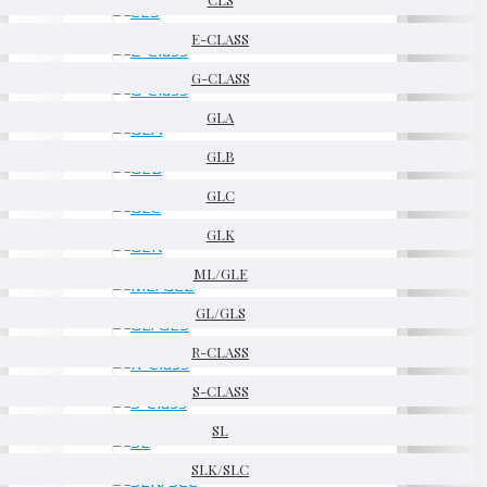
E-CLASS
G-CLASS
GLA
GLB
GLC
GLK
ML/GLE
GL/GLS
R-CLASS
S-CLASS
SL
SLK/SLC