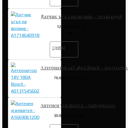
Датчик ъгъл на волана - A1714640918
127.82€ (249.99
лв.)
КУПИ
Алтернатор 14V 180A Bosch - A013154560
76.69€ (149.99 лв.)
Антенен усилвател - A1669061200
30.68€ (60.00 лв.)