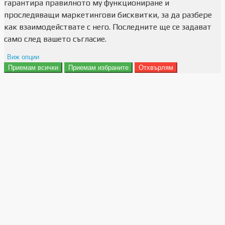
гарантира правилното му функциониране и
проследяващи маркетингови бисквитки, за да разбере
как взаимодействате с него. Последните ще се задават
само след вашето съгласие.
Виж опции
Приемам всички
Приемам избраните
Отхвърлям
Препочитания за реклами
Данни за потребление
Маркетинг
Анализ
Функционалност
Съхранение на персонализация
Сигурност
Поверителност и лични данни