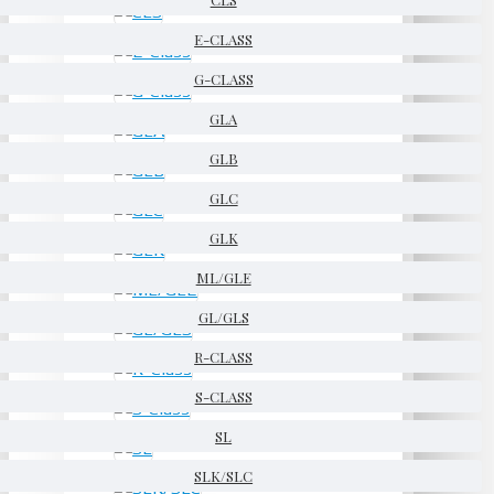
E-CLASS
G-CLASS
GLA
GLB
GLC
GLK
ML/GLE
GL/GLS
R-CLASS
S-CLASS
SL
SLK/SLC