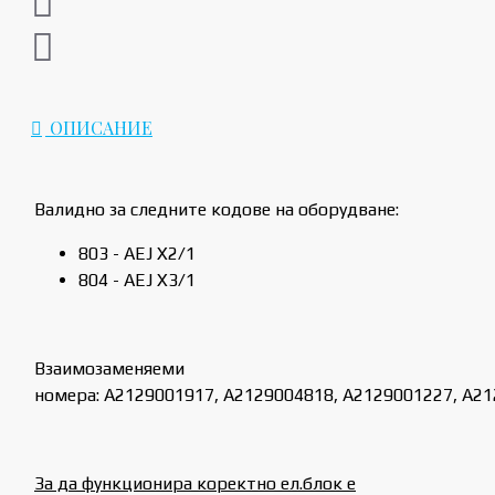
ОПИСАНИЕ
Валидно за следните кодове на оборудване:
803 - AEJ X2/1
804 - AEJ X3/1
Взаимозаменяеми
номера: A2129001917, A2129004818, A2129001227, A2
За да функционира коректно ел.блок е