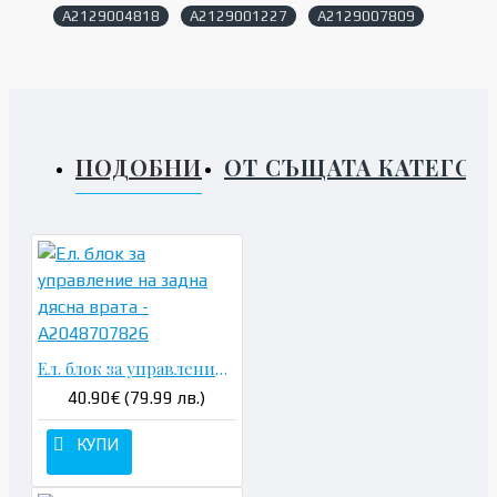
A2129004818
A2129001227
A2129007809
ПОДОБНИ
ОТ СЪЩАТА КАТЕГОР
Ел. блок за управление на задна дясна врата - A2048707826
40.90€ (79.99 лв.)
КУПИ