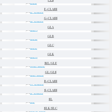
E-CLASS
G-CLASS
GLA
GLB
GLC
GLK
ML/GLE
GL/GLS
R-CLASS
S-CLASS
SL
SLK/SLC