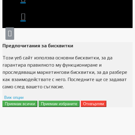
Предпочитания за бисквитки
Този уеб сайт използва основни бисквитки, за да
гарантира правилното му функциониране и
проследяващи маркетингови бисквитки, за да разбере
как взаимодействате с него. Последните ще се задават
само след вашето съгласие.
Виж опции
Приемам всички
Приемам избраните
Отхвърлям
Препочитания за реклами
Данни за потребление
Маркетинг
Анализ
Функционалност