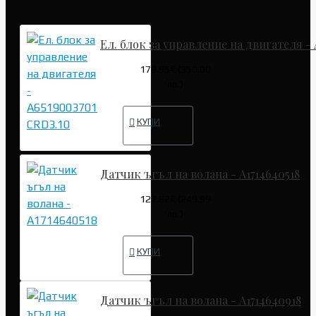
Ел. блок за управление на двигателя - 
178.95€ (350.00
лв.)
КУПИ
Датчик ъгъл на волана - A1714640518
127.82€ (249.99
лв.)
КУПИ
Датчик ъгъл на волана - A1714640918