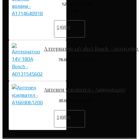
127.82€ (249.99
лв.)
КУПИ
Алтернатор 14V 180A Bosch - A013154560
76.69€ (149.99 лв.)
Антенен усилвател - A1669061200
30.68€ (60.00 лв.)
КУПИ