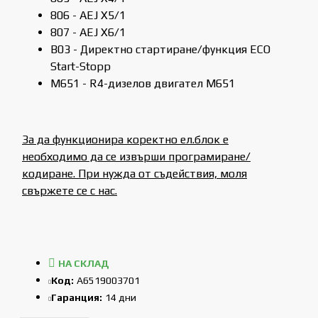
806 - AEJ X5/1
807 - AEJ X6/1
B03 - Директно стартиране/функция ECO
Start-Stopp
M651 - R4-дизелов двигател M651
За да функционира коректно ел.блок е
необходимо да се извърши програмиране/
кодиране. При нужда от съдействия, моля
свържете се с нас.
НА СКЛАД
Код:
A6519003701
Гаранция:
14 дни