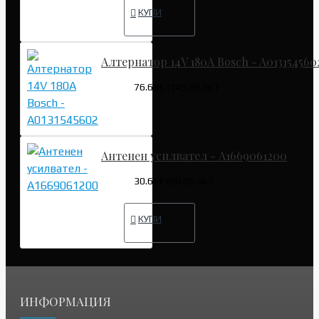
КУПИ
Алтернатор 14V 180A Bosch - A013154560
76.69€ (149.99 лв.)
Антенен усилвател - A1669061200
30.68€ (60.00 лв.)
КУПИ
ИНФОРМАЦИЯ