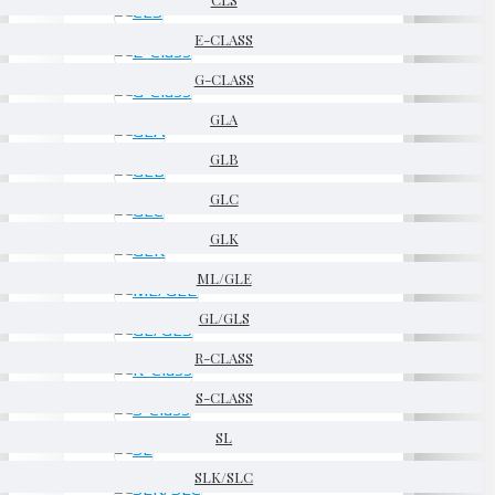
E-CLASS
G-CLASS
GLA
GLB
GLC
GLK
ML/GLE
GL/GLS
R-CLASS
S-CLASS
SL
SLK/SLC