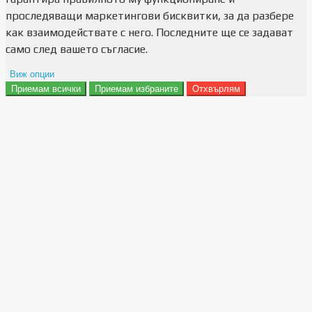
проследяващи маркетингови бисквитки, за да разбере
как взаимодействате с него. Последните ще се задават
само след вашето съгласие.
Виж опции
Приемам всички
Приемам избраните
Отхвърлям
Препочитания за реклами
Данни за потребление
Маркетинг
Анализ
Функционалност
Съхранение на персонализация
Сигурност
Поверителност и лични данни