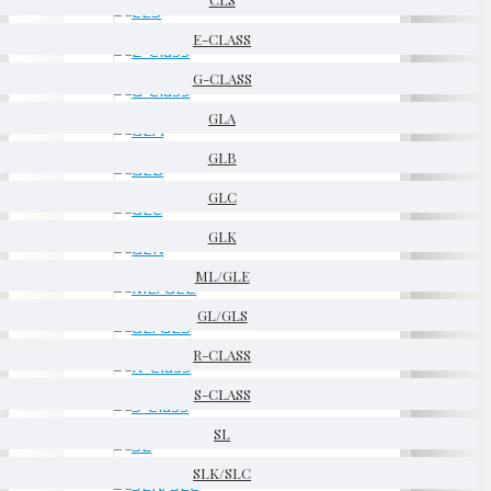
E-CLASS
G-CLASS
GLA
GLB
GLC
GLK
ML/GLE
GL/GLS
R-CLASS
S-CLASS
SL
SLK/SLC