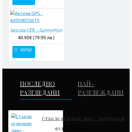
Антена GPS - A2059055615
40.90€ (79.99 лв.)
КУПИ
ПОСЛЕДНО
НАЙ-
РАЗГЛЕДАНИ
РАЗГЛЕЖДАНИ
Стъкло огледало ляво - A0998101316
61.36€ (120.01 лв.)