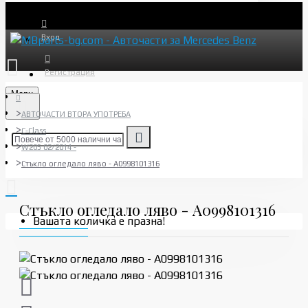
Вход
Регистрация
Menu
АВТОЧАСТИ ВТОРА УПОТРЕБА
C-Class
W205 02/2014 -
Стъкло огледало ляво - A0998101316
Стъкло огледало ляво - A0998101316
Вашата количка е празна!