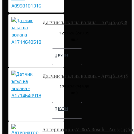
Датчик ъгъл на волана - A1714640518
127.82€ (249.99
лв.)
КУПИ
Датчик ъгъл на волана - A1714640918
127.82€ (249.99
лв.)
КУПИ
Алтернатор 14V 180A Bosch - A013154560