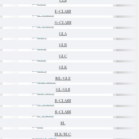
E-CLASS
G-CLASS
GLA
GLB
GLC
GLK
ML/GLE
GL/GLS
R-CLASS
S-CLASS
SL
SLK/SLC