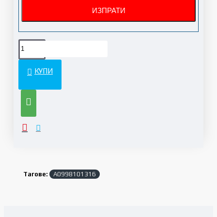
КУПИ
Тагове:
A0998101316