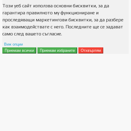
Този уеб сайт използва основни бисквитки, за да
гарантира правилното му функциониране и
проследяващи маркетингови бисквитки, за да разбере
как взаимодействате с него. Последните ще се задават
само след вашето съгласие.
Виж опции
Приемам всички
Приемам избраните
Отхвърлям
Препочитания за реклами
Данни за потребление
Маркетинг
Анализ
Функционалност
Съхранение на персонализация
Сигурност
Поверителност и лични данни