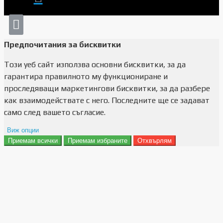
Предпочитания за бисквитки
Този уеб сайт използва основни бисквитки, за да
гарантира правилното му функциониране и
проследяващи маркетингови бисквитки, за да разбере
как взаимодействате с него. Последните ще се задават
само след вашето съгласие.
Виж опции
Приемам всички
Приемам избраните
Отхвърлям
Препочитания за реклами
Данни за потребление
Маркетинг
Анализ
Функционалност
Съхранение на персонализация
Сигурност