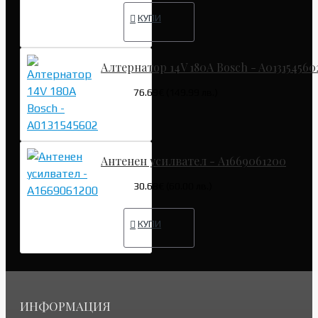
КУПИ
Алтернатор 14V 180A Bosch - A013154560
76.69€ (149.99 лв.)
Антенен усилвател - A1669061200
30.68€ (60.00 лв.)
КУПИ
ИНФОРМАЦИЯ