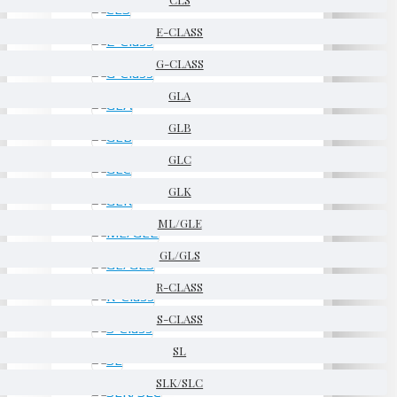
E-CLASS
G-CLASS
GLA
GLB
GLC
GLK
ML/GLE
GL/GLS
R-CLASS
S-CLASS
SL
SLK/SLC