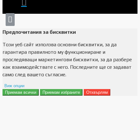
Предпочитания за бисквитки
Този уеб сайт използва основни бисквитки, за да
гарантира правилното му функциониране и
проследяващи маркетингови бисквитки, за да разбере
как взаимодействате с него. Последните ще се задават
само след вашето съгласие.
Виж опции
Приемам всички
Приемам избраните
Отхвърлям
Препочитания за реклами
Данни за потребление
Маркетинг
Анализ
Функционалност
Съхранение на персонализация
Сигурност