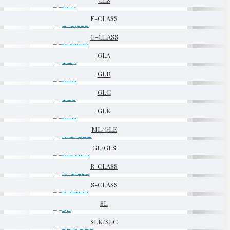
E-CLASS
G-CLASS
GLA
GLB
GLC
GLK
ML/GLE
GL/GLS
R-CLASS
S-CLASS
SL
SLK/SLC