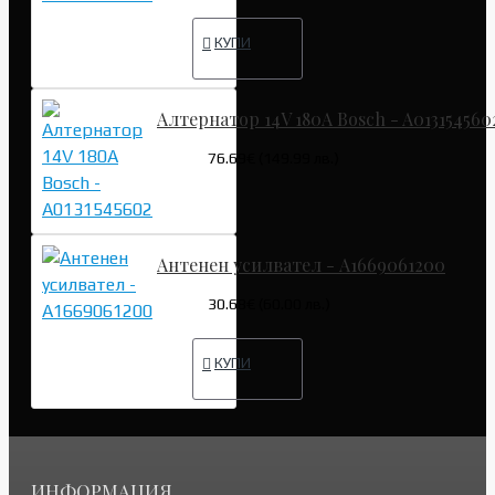
КУПИ
Алтернатор 14V 180A Bosch - A013154560
76.69€ (149.99 лв.)
Антенен усилвател - A1669061200
30.68€ (60.00 лв.)
КУПИ
ИНФОРМАЦИЯ