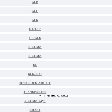
GLB
GLC
GLK
ML/GLE
GL/GLS
R-CLASS
S-CLASS
SL
SLK/SLC
MERCEDES-AMG GT
НА СКЛАД
Код:
A6519000900
TRANSPORTER
Тегло:
0.13kg
X-CLASS X470
Гаранция:
14 дни
SMART