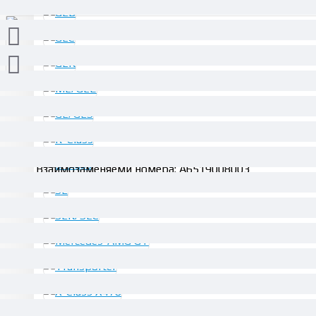
ОПИСАНИЕ
Взаимозаменяеми номера: A6519008003
51.13€ (100.00 лв.)