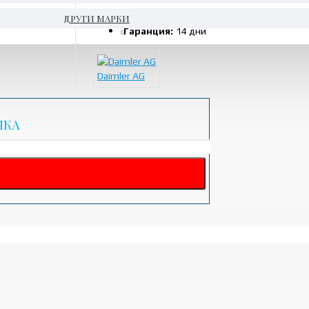
Тегло:
0.15kg
ДРУГИ МАРКИ
Гаранция:
14 дни
Daimler AG
ЧКА