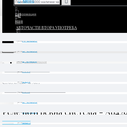
Menu
Информация
Вход
Вход
АВТОЧАСТИ ВТОРА УПОТРЕБА
Регистрация
Регистрация
Menu
Вход за партньори
АВТОЧАСТИ ВТОРА УПОТРЕБА
C-Class
W204 01/2007 - 06/2014
Реле подгревна система - A6429005801
Реле подгревна система - A642