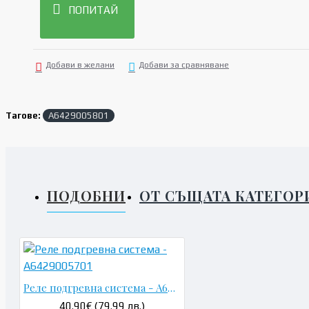
ПОПИТАЙ
Добави в желани
Добави за сравняване
Тагове:
A6429005801
ПОДОБНИ
ОТ СЪЩАТА КАТЕГОР
Реле подгревна система - A6429005701
40.90€ (79.99 лв.)