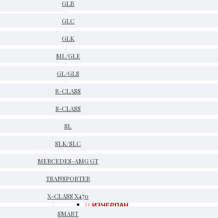
GLB
GLC
GLK
ML/GLE
GL/GLS
R-CLASS
S-CLASS
SL
SLK/SLC
A6429007801, A6429001402
MERCEDES-AMG GT
TRANSPORTER
X-CLASS X470
ИЗЧЕРПАН
SMART
Код:
A6429005801