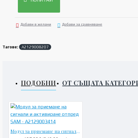
Добави в желани
Добави за сравняване
Тагове:
A2129008207
ПОДОБНИ
ОТ СЪЩАТА КАТЕГОР
Модул за приемане на сигнали и активиране отпред SAM - A2129003414