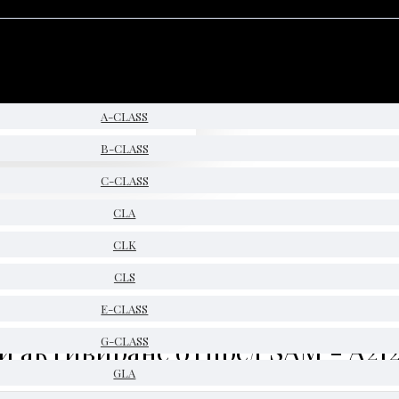
A-CLASS
B-CLASS
C-CLASS
CLA
CLK
CLS
E-CLASS
 и активиране отпред SAM - A21
G-CLASS
GLA