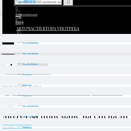
Menu
Информация
Вход
Вход
АВТОЧАСТИ ВТОРА УПОТРЕБА
Регистрация
Регистрация
Menu
Вход за партньори
АВТОЧАСТИ ВТОРА УПОТРЕБА
C-Class
W204 01/2007 - 06/2014
Модул за приемане на сигнали и активиране отпред SAM - A2129008207
Модул за приемане на сигнали