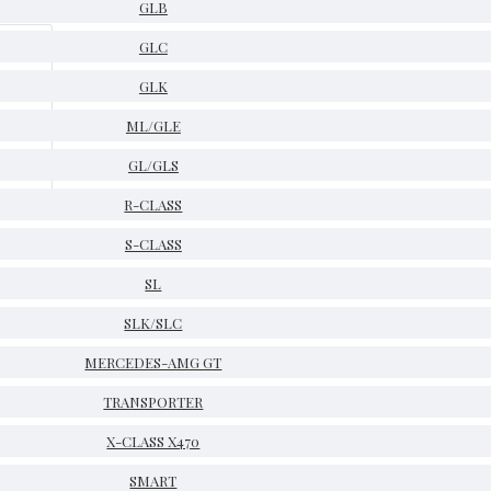
GLB
GLC
GLK
ML/GLE
GL/GLS
R-CLASS
S-CLASS
SL
SLK/SLC
MERCEDES-AMG GT
TRANSPORTER
X-CLASS X470
SMART