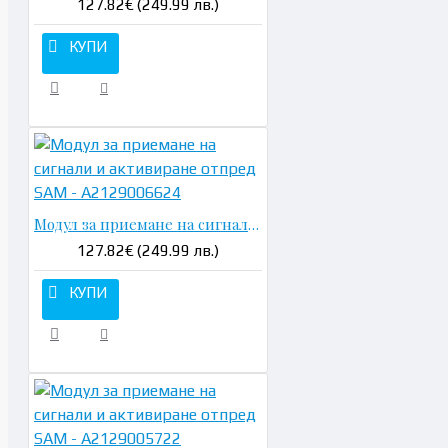
127.82€ (249.99 лв.)
КУПИ
Модул за приемане на сигнали и активиране отпред SAM - A2129006624
127.82€ (249.99 лв.)
КУПИ