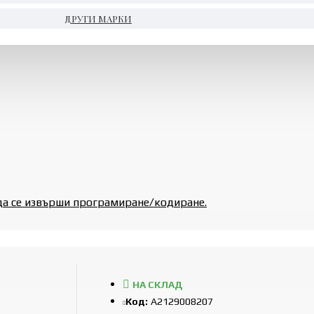
ДРУГИ МАРКИ
да се извърши програмиране/кодиране.
НА СКЛАД
Код:
A2129008207