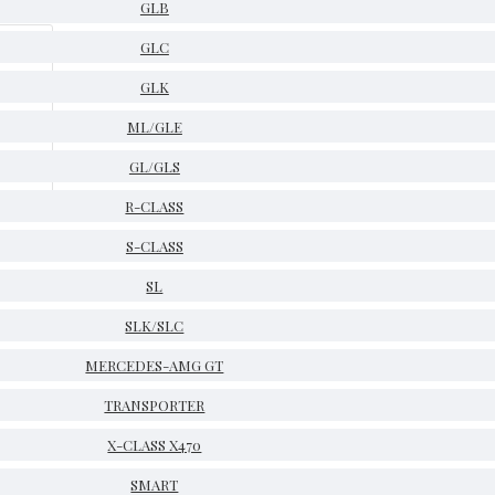
GLB
GLC
GLK
ML/GLE
GL/GLS
R-CLASS
S-CLASS
SL
SLK/SLC
MERCEDES-AMG GT
TRANSPORTER
X-CLASS X470
SMART