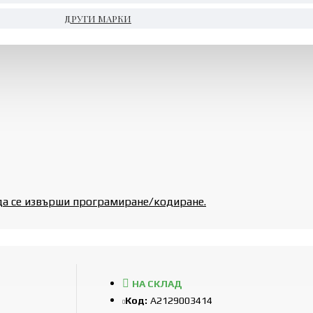
ДРУГИ МАРКИ
да се извърши програмиране/кодиране.
НА СКЛАД
Код:
A2129003414