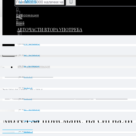
Menu
Информация
Вход
Вход
АВТОЧАСТИ ВТОРА УПОТРЕБА
Регистрация
Регистрация
Menu
Вход за партньори
АВТОЧАСТИ ВТОРА УПОТРЕБА
C-Class
W204 01/2007 - 06/2014
Модул за приемане на сигнали и активиране отпред SAM - A2129003414
Модул за приемане на сигнали 