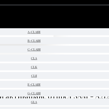
A-CLASS
B-CLASS
C-CLASS
CLA
CLK
CLS
E-CLASS
и активиране отпред SAM - A21
G-CLASS
GLA