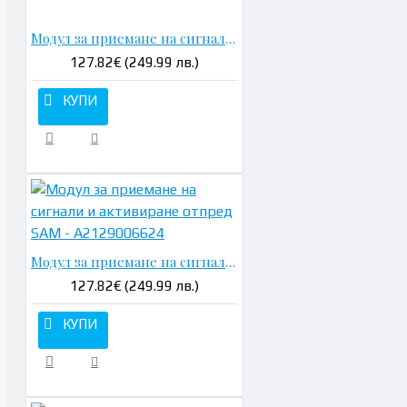
Н
Модул за приемане на сигнали и активиране отпред SAM - A2129006924
127.82€ (249.99 лв.)
КУПИ
Модул за приемане на сигнали и активиране отпред SAM - A2129006624
127.82€ (249.99 лв.)
КУПИ