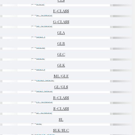
E-CLASS
G-CLASS
GLA
GLB
GLC
GLK
ML/GLE
GL/GLS
R-CLASS
S-CLASS
SL
SLK/SLC