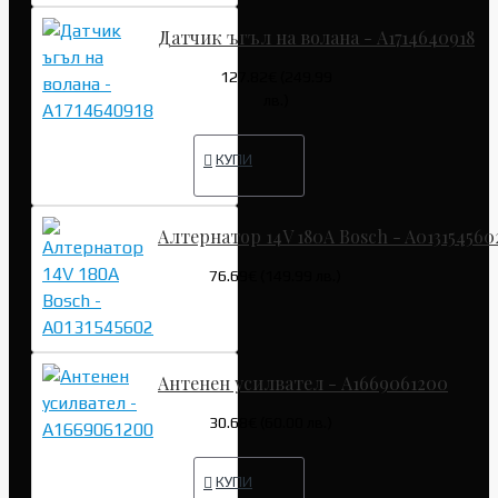
Датчик ъгъл на волана - A1714640918
127.82€ (249.99
лв.)
КУПИ
Алтернатор 14V 180A Bosch - A013154560
76.69€ (149.99 лв.)
Антенен усилвател - A1669061200
30.68€ (60.00 лв.)
КУПИ