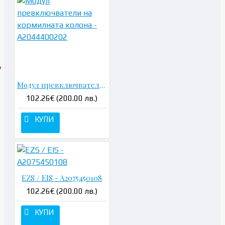
Модул превключватели на кормилната колона - A2044400202
102.26€ (200.00 лв.)
КУПИ
EZS / EIS - A2075450108
102.26€ (200.00 лв.)
КУПИ