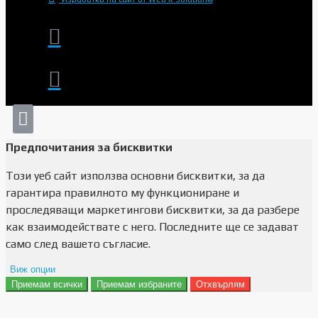
Предпочитания за бисквитки
Този уеб сайт използва основни бисквитки, за да
гарантира правилното му функциониране и
проследяващи маркетингови бисквитки, за да разбере
как взаимодействате с него. Последните ще се задават
само след вашето съгласие.
Виж опции
Приемам всички
Приемам избраните
Отхвърлям
Препочитания за реклами
Данни за потребление