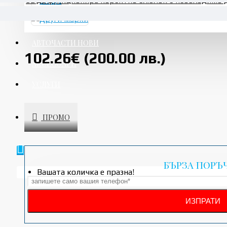
За да функционира коректно ел.блок е необходимо 
При нужда от съдействия, моля свържете се с нас.
АВТОЧАСТИ НОВИ
102.26€ (200.00 лв.)
АКСЕСОАРИ
УСЛУГИ
ПРОМО
БЪРЗА ПОРЪ
Вашата количка е празна!