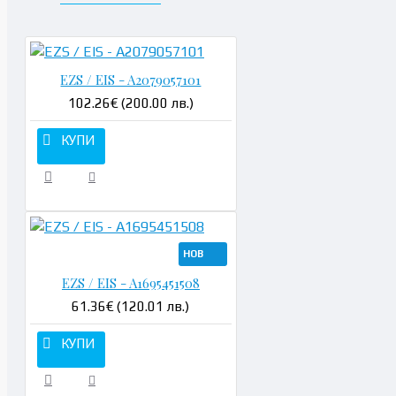
EZS / EIS - A2079057101
102.26€ (200.00 лв.)
КУПИ
НОВ
EZS / EIS - A1695451508
61.36€ (120.01 лв.)
КУПИ