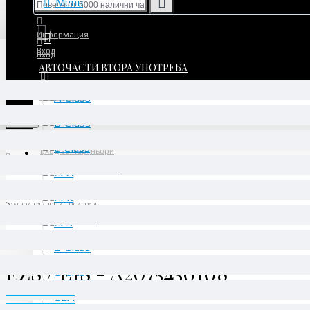
Menu
Информация
Вход
Вход
АВТОЧАСТИ ВТОРА УПОТРЕБА
Регистрация
Регистрация
Menu
Вход за партньори
АВТОЧАСТИ ВТОРА УПОТРЕБА
C-Class
W204 01/2007 - 06/2014
EZS / EIS - A2075450108
EZS / EIS - A2075450108