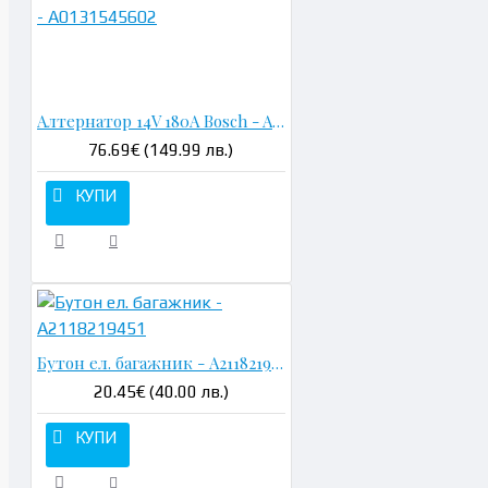
Н
Алтернатор 14V 180A Bosch - A0131545602
76.69€ (149.99 лв.)
КУПИ
Бутон ел. багажник - A2118219451
20.45€ (40.00 лв.)
КУПИ