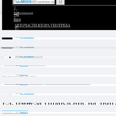
Menu
Информация
Вход
Вход
АВТОЧАСТИ ВТОРА УПОТРЕБА
Регистрация
Регистрация
Menu
Вход за партньори
АВТОЧАСТИ ВТОРА УПОТРЕБА
C-Class
W204 01/2007 - 06/2014
Ел. блок за управление на двигателя - A6519005301 CRD2.16
Ел. блок за управление на двиг