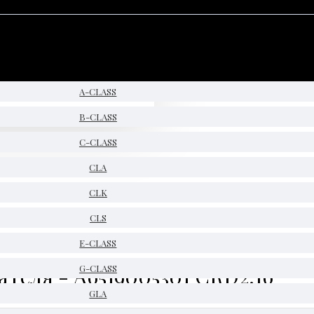
A-CLASS
B-CLASS
C-CLASS
CLA
CLK
CLS
E-CLASS
ателя - A6519005301 CRD2.16
G-CLASS
GLA