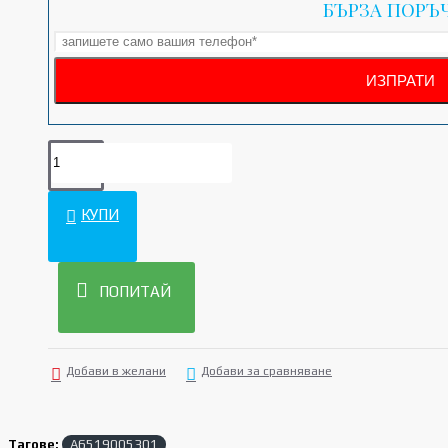
БЪРЗА ПОРЪ
КУПИ
ПОПИТАЙ
Добави в желани
Добави за сравняване
Тагове:
A6519005301