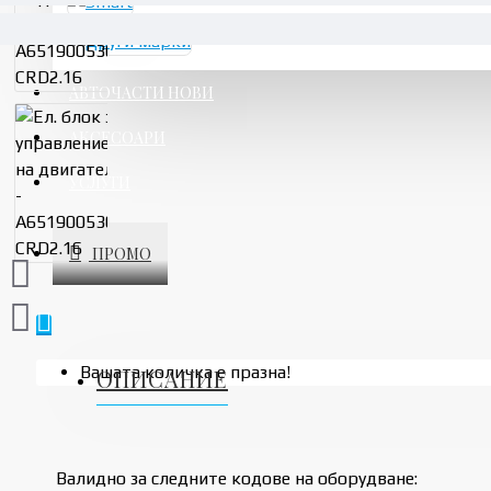
АВТОЧАСТИ НОВИ
АКСЕСОАРИ
УСЛУГИ
ПРОМО
Вашата количка е празна!
ОПИСАНИЕ
Валидно за следните кодове на оборудване: