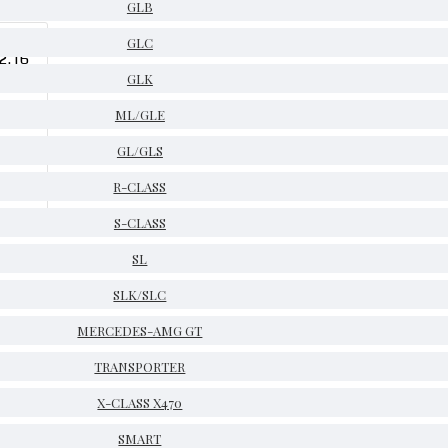
GLB
GLC
GLK
ML/GLE
GL/GLS
R-CLASS
S-CLASS
SL
SLK/SLC
MERCEDES-AMG GT
TRANSPORTER
X-CLASS X470
SMART