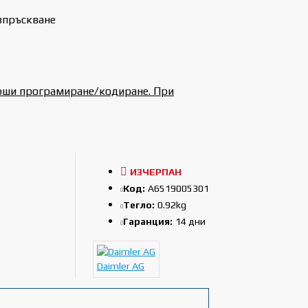
 впръскване
ърши програмиране/кодиране. При
ИЗЧЕРПАН
Код:
A6519005301
Тегло:
0.92kg
Гаранция:
14 дни
Daimler AG