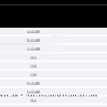
A-CLASS
B-CLASS
C-CLASS
CLA
CLK
CLS
E-CLASS
теля - A1121532679 0261207781
G-CLASS
GLA