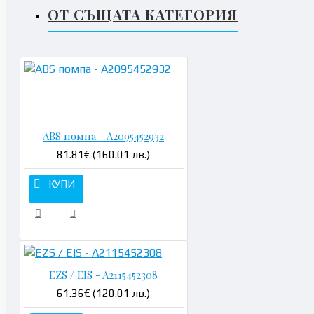
ОТ СЪЩАТА КАТЕГОРИЯ
Н
ABS помпа - A2095452932
81.81€ (160.01 лв.)
КУПИ
EZS / EIS - A2115452308
61.36€ (120.01 лв.)