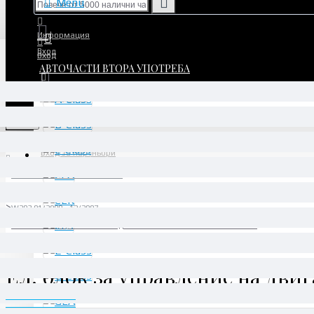
Menu
Информация
Вход
Вход
АВТОЧАСТИ ВТОРА УПОТРЕБА
Регистрация
Регистрация
Menu
Вход за партньори
АВТОЧАСТИ ВТОРА УПОТРЕБА
C-Class
W203 01/2000 - 12/2007
Ел. блок за управление на двигателя - A1121532679 0261207781
Ел. блок за управление на двига