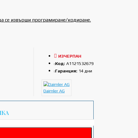
да се извърши програмиране/кодиране.
ИЗЧЕРПАН
Код:
A1121532679
Гаранция:
14 дни
Daimler AG
ЧКА