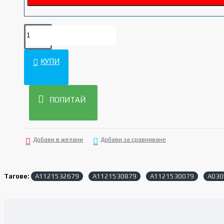
КУПИ
ПОПИТАЙ
Добави в желани
Добави за сравняване
Тагове:
A1121532679
A1121530879
A1121530079
A030