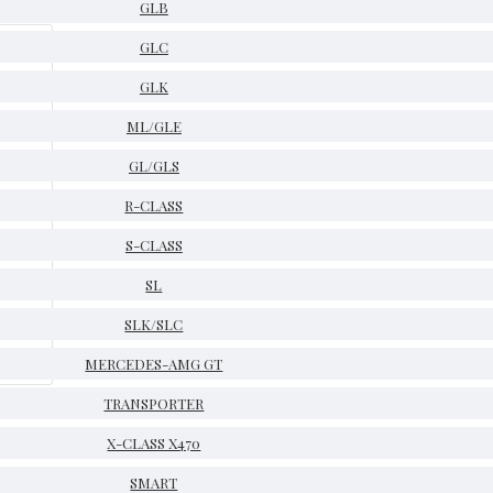
GLB
GLC
GLK
ML/GLE
GL/GLS
R-CLASS
S-CLASS
SL
SLK/SLC
MERCEDES-AMG GT
TRANSPORTER
X-CLASS X470
SMART