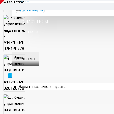
ПАН
АВТОЧАСТИ НОВИ
АКСЕСОАРИ
УСЛУГИ
ПРОМО
Вашата количка е празна!