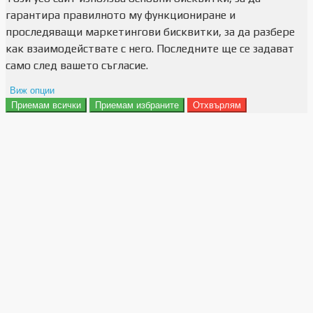
гарантира правилното му функциониране и
проследяващи маркетингови бисквитки, за да разбере
как взаимодействате с него. Последните ще се задават
само след вашето съгласие.
Виж опции
Приемам всички
Приемам избраните
Отхвърлям
Препочитания за реклами
Данни за потребление
Маркетинг
Анализ
Функционалност
Съхранение на персонализация
Сигурност
Поверителност и лични данни