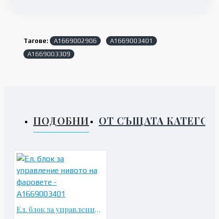
Тагове:
A1669002906
A1669003401
A1669003309
ПОДОБНИ
ОТ СЪЩАТА КАТЕГОР
Ел. блок за управление нивото на фаровете - A1669003401