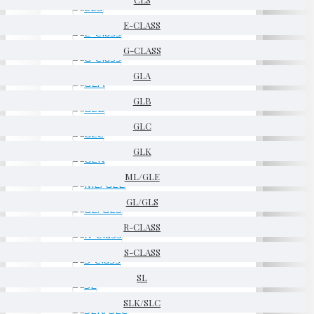
E-CLASS
G-CLASS
GLA
GLB
GLC
GLK
ML/GLE
GL/GLS
R-CLASS
S-CLASS
SL
SLK/SLC