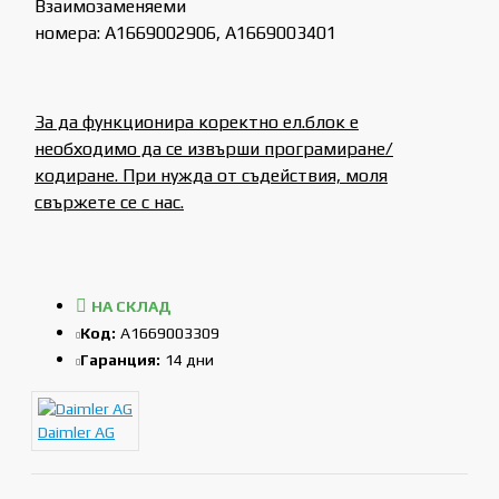
Взаимозаменяеми
номера: A1669002906, A1669003401
За да функционира коректно ел.блок е
необходимо да се извърши програмиране/
кодиране. При нужда от съдействия, моля
свържете се с нас.
НА СКЛАД
Код:
A1669003309
Гаранция:
14 дни
Daimler AG