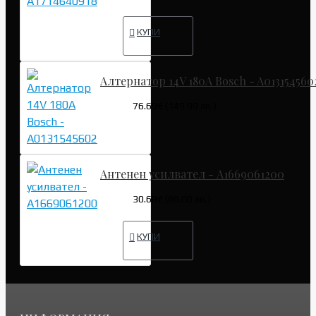
КУПИ
Алтернатор 14V 180A Bosch - A013154560
76.69€ (149.99 лв.)
Антенен усилвател - A1669061200
30.68€ (60.00 лв.)
КУПИ