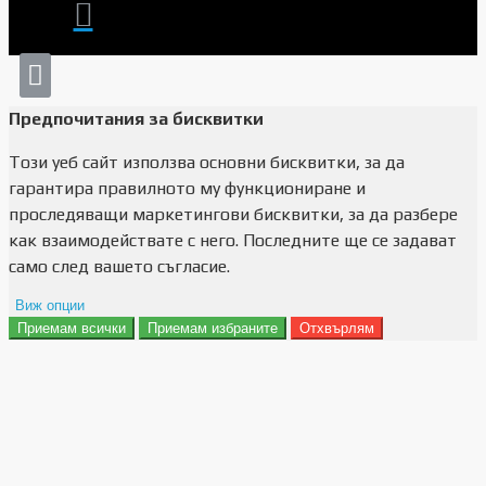
Предпочитания за бисквитки
Този уеб сайт използва основни бисквитки, за да
гарантира правилното му функциониране и
проследяващи маркетингови бисквитки, за да разбере
как взаимодействате с него. Последните ще се задават
само след вашето съгласие.
Виж опции
Приемам всички
Приемам избраните
Отхвърлям
Препочитания за реклами
Данни за потребление
Маркетинг
Анализ
Функционалност
Съхранение на персонализация
Сигурност