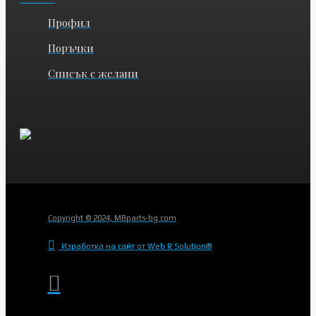
Профил
Поръчки
Списък с желани
Copyright © 2024, MBparts-bg.com
Изработка на сайт от Web R Solution®