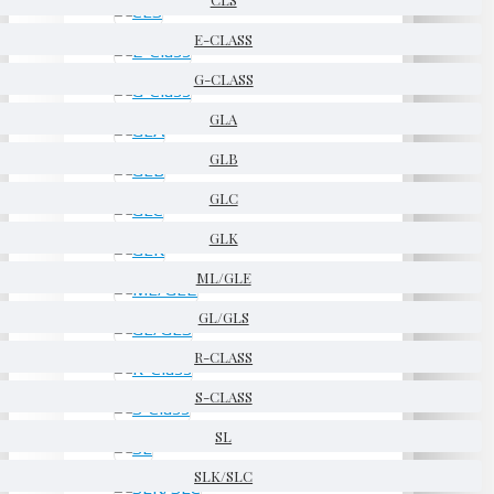
E-CLASS
G-CLASS
GLA
GLB
GLC
GLK
ML/GLE
GL/GLS
R-CLASS
S-CLASS
SL
SLK/SLC