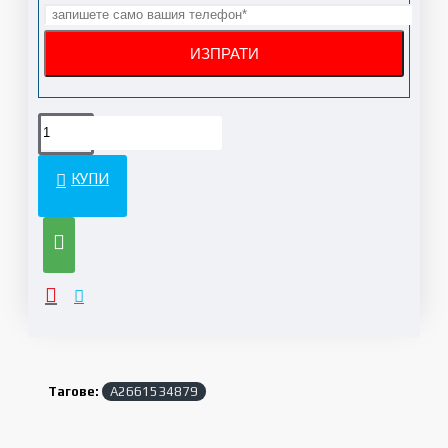
КУПИ
Тагове:
A2661534879