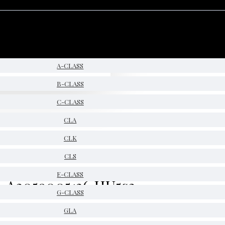
A-CLASS
B-CLASS
C-CLASS
CLA
CLK
CLS
E-CLASS
 A2059005136 HU5s2
G-CLASS
GLA