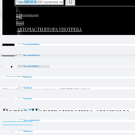
Menu
Информация
Вход
Вход
АВТОЧАСТИ ВТОРА УПОТРЕБА
Регистрация
Регистрация
Menu
Вход за партньори
Производител
Daimler AG
Радио/Навигационна система - A2059005136 HU5s2
Радио/Навигационна система -