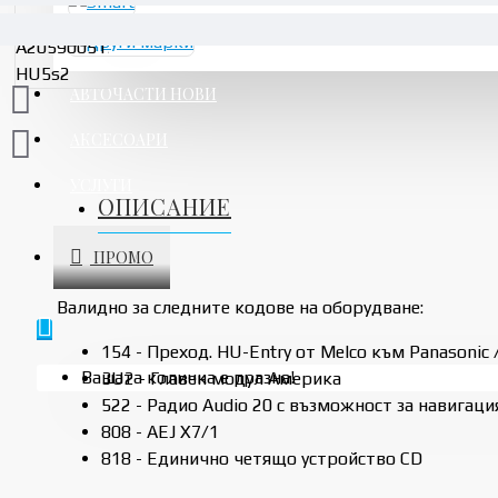
АВТОЧАСТИ НОВИ
АКСЕСОАРИ
УСЛУГИ
ОПИСАНИЕ
ПРОМО
Валидно за следните кодове на оборудване:
154 - Преход. HU-Entry от Melco към Panasonic
Вашата количка е празна!
3U2 - Главен модул Америка
522 - Радио Audio 20 с възможност за навигац
808 - AEJ X7/1
818 - Единично четящо устройство CD