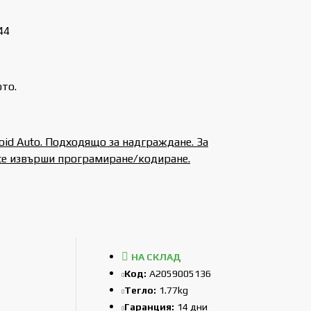
44
то.
oid Auto. Подходящо за надграждане. За
 се извърши програмиране/кодиране.
НА СКЛАД
Код:
A2059005136
Тегло:
1.77kg
Гаранция:
14 дни