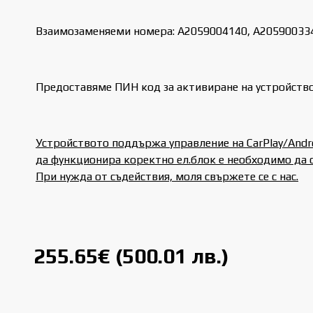
Взаимозаменяеми номера: A2059004140, A20590033
Предоставяме ПИН код за активиране на устройство
Устройството поддържа управление на CarPlay/Andr
да функционира коректно ел.блок е необходимо да
При нужда от съдействия, моля свържете се с нас.
255.65€ (500.01 лв.)