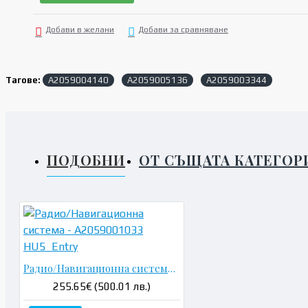
Добави в желани
Добави за сравняване
Тагове:
A2059004140
A2059005136
A2059003344
ПОДОБНИ
ОТ СЪЩАТА КАТЕГОР
Радио/Навигационна система - A2059001033 HU5_Entry
255.65€ (500.01 лв.)