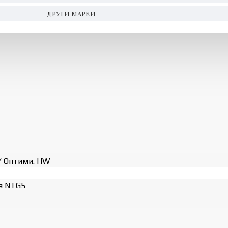
ДРУГИ МАРКИ
 / Оптими. HW
ия NTG5