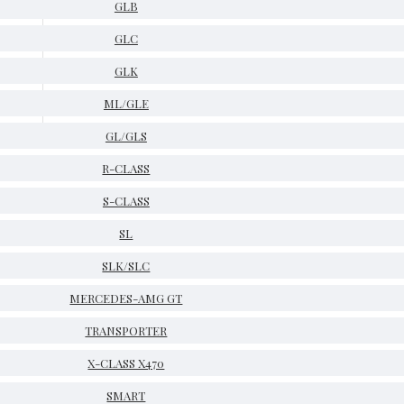
GLB
GLC
GLK
ML/GLE
GL/GLS
R-CLASS
S-CLASS
SL
SLK/SLC
MERCEDES-AMG GT
TRANSPORTER
X-CLASS X470
SMART