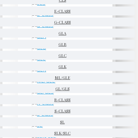
E-CLASS
G-CLASS
GLA
GLB
GLC
GLK
ML/GLE
GL/GLS
R-CLASS
S-CLASS
SL
SLK/SLC