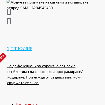
ОПИСАНИЕ
РПАН
За да функционира коректно ел.блок е
необходимо да се извърши програмиране/
кодиране. При нужда от съдействия, моля
свържете се с нас.
ИЗЧЕРПАН