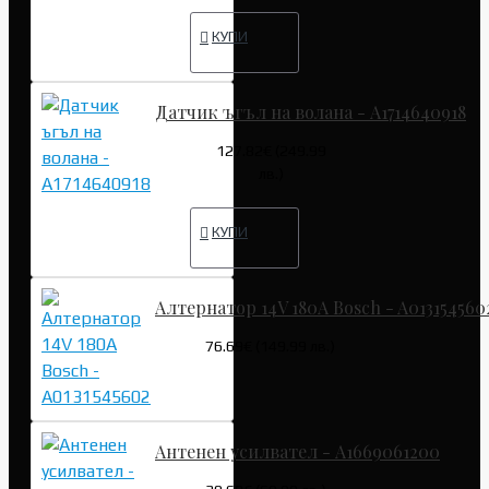
КУПИ
Датчик ъгъл на волана - A1714640918
127.82€ (249.99
лв.)
КУПИ
Алтернатор 14V 180A Bosch - A013154560
76.69€ (149.99 лв.)
Антенен усилвател - A1669061200