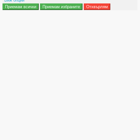
Виж опции
Приемам всички
Приемам избраните
Отхвърлям
Препочитания за реклами
Данни за потребление
Маркетинг
Анализ
Функционалност
Съхранение на персонализация
Сигурност
Поверителност и лични данни